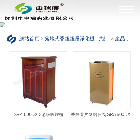
網站首頁 > 落地式香煙煙霧淨化機 共計:
3
產品，
這是
1--3
產品
SRA-500DX-3老板吸煙櫃
香煙看片网站在线 SRA 500DX-
1