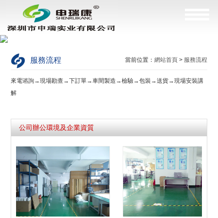
服務流程
當前位置：
網站首頁
>
服務流程
來電谘詢→現場勘查→下訂單→車間製造→檢驗→包裝→送貨→現場安裝講
解
公司辦公環境及企業資質